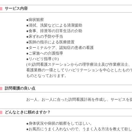
サービス内容
●病状観察
●清拭、洗髪などによる清潔援助
●食事、排泄等の日常生活の介助
●床ずれの予防や手当
●医師の指示による医療措置
●ターミナルケア、認知症の患者の看護
●ご家族への介護指導
●リハビリ指導 (※)
(※)訪問看護ステーションからの理学療法士及び作業療法士
看護業務の一環としてリハビリテーションを中心としたもの
ものとなっております。
訪問看護の良い点
お一人、お一人に合った訪問看護計画を作成し、サービスを
どんなときに頼めますか？
●身体状況や病状の観察をしてほしい。
●お風呂にうまく入れないので、うまく入る方法を教えて欲