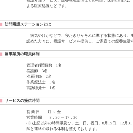
看護介護サービス、療養環境整備などの相談、医師の指示に
よる医療処置などです。
訪問看護ステーションとは
病気やけがなどで、寝たきりかそれに準ずる状態にあり、主
認めた方々に、看護サービスを提供し、ご家庭での療養生活
当事業所の職員体制
管理者(看護師) 1名
看護師 3名
准看護師 2名
作業療法士 3名
言語聴覚士 1名
サービスの提供時間
営 業 日 月 ～ 金
営業時間 8：30 ～ 17：30
(※)上記以外の時間帯及び、土、日、祝日、8月15日、12月
師と連絡の取れる体制を整えております。